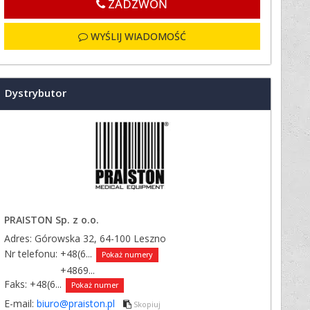
ZADZWOŃ
WYŚLIJ WIADOMOŚĆ
Dystrybutor
PRAISTON Sp. z o.o.
Adres: Górowska 32, 64-100 Leszno
Nr telefonu:
+48(6...
Pokaż numery
Nr telefonu:
+4869...
Faks:
+48(6...
Pokaż numer
E-mail:
biuro@praiston.pl
Skopiuj