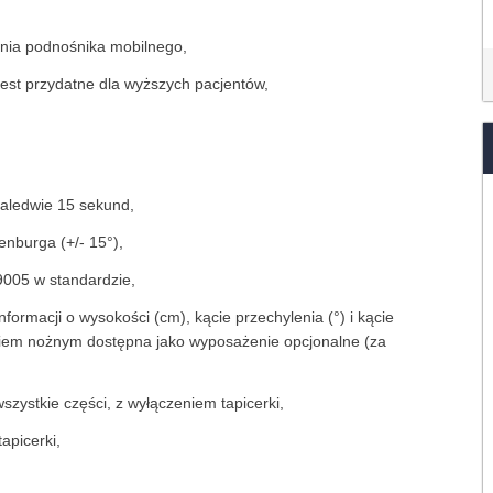
nia podnośnika mobilnego,
est przydatne dla wyższych pacjentów,
zaledwie 15 sekund,
enburga (+/- 15°),
9005 w standardzie,
formacji o wysokości (cm), kącie przechylenia (°) i kącie
kiem nożnym dostępna jako wyposażenie opcjonalne (za
szystkie części, z wyłączeniem tapicerki,
apicerki,