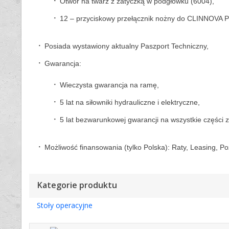
Otwór na twarz z zatyczką w podgłówku (6004),
12 – przyciskowy przełącznik nożny do CLINNOVA P
Posiada wystawiony aktualny Paszport Techniczny,
Gwarancja:
Wieczysta gwarancja na ramę,
5 lat na siłowniki hydrauliczne i elektryczne,
5 lat bezwarunkowej gwarancji na wszystkie części 
Możliwość finansowania (tylko Polska): Raty, Leasing, P
Kategorie produktu
Stoły operacyjne