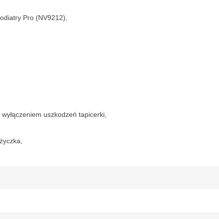
odiatry Pro (NV9212),
z wyłączeniem uszkodzeń tapicerki,
ożyczka,