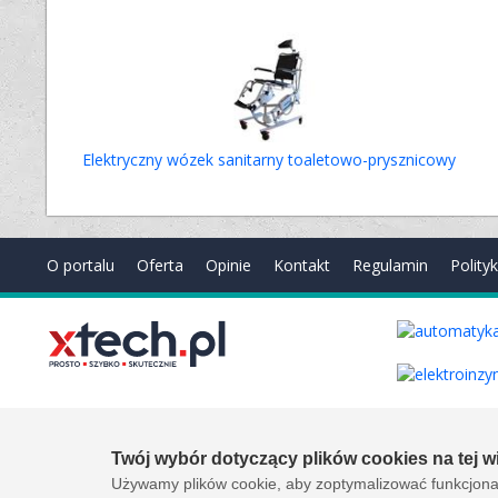
Elektryczny wózek sanitarny toaletowo-prysznicowy
O portalu
Oferta
Opinie
Kontakt
Regulamin
Polity
Copyright © 2000-2026 by
xtech.pl
Serwisy branżowe Sp. z o.o
Created by:
it.xtech.pl - Software House dla MŚP
Twój wybór dotyczący plików cookies na tej wi
Używamy plików cookie, aby zoptymalizować funkcjonal