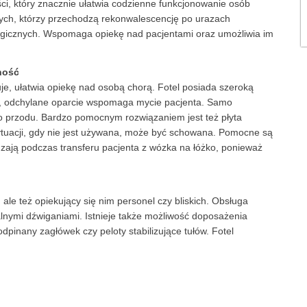
ści, który znacznie ułatwia codzienne funkcjonowanie osób
tych, którzy przechodzą rekonwalescencję po urazach
logicznych. Wspomaga opiekę nad pacjentami oraz umożliwia im
lność
je, ułatwia opiekę nad osobą chorą. Fotel posiada szeroką
, odchylane oparcie wspomaga mycie pacjenta. Samo
 do przodu. Bardzo pomocnym rozwiązaniem jest też płyta
ytuacji, gdy nie jest używana, może być schowana. Pomocne są
zają podczas transferu pacjenta z wózka na łóżko, ponieważ
 ale też opiekujący się nim personel czy bliskich. Obsługa
lnymi dźwiganiami. Istnieje także możliwość doposażenia
dpinany zagłówek czy peloty stabilizujące tułów. Fotel