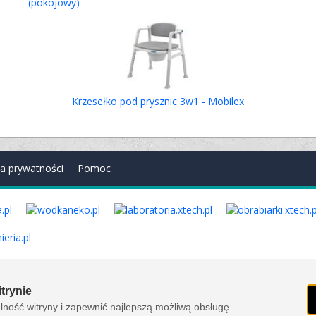
(pokojowy)
Krzesełko pod prysznic 3w1 - Mobilex
ka prywatności
Pomoc
. Wszelkie prawa zastrzeżone. Ver. 1.78.0.8114
trynie
ność witryny i zapewnić najlepszą możliwą obsługę.