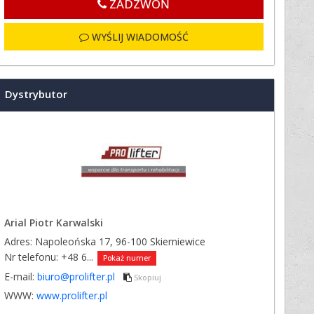
ZADZWOŃ
WYŚLIJ WIADOMOŚĆ
Dystrybutor
Arial Piotr Karwalski
Adres: Napoleońska 17, 96-100 Skierniewice
Nr telefonu:
+48 6...
Pokaż numer
E-mail:
biuro@prolifter.pl
Skopiuj
WWW:
www.prolifter.pl