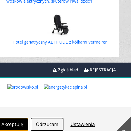
wózków elektrycznych, skuterów inwalidzkich
Fotel geriatryczny ALTITUDE z kółkami Vermeiren
Zgłoś błąd
REJESTRACJA
Akceptuję
Odrzucam
Ustawienia