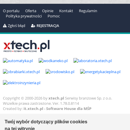
O portalu
Oferta
Opinie
Kontakt
Regulamin
Polityka prywatności
Pomoc
Zgłoś błąd
REJESTRACJA
Copyright © 2000-2026 by
xtech.pl
Serwisy branżowe Sp. z o.o.
Wszelkie prawa zastrzeżone. Ver. 1.78.0.8114
Created by:
it.xtech.pl - Software House dla MŚP
Twój wybór dotyczący plików cookies
na tej witrynie