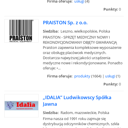
Firma oferuje:
usługi
(4)
Punkty:
0
PRAISTON Sp. z o.o.
Siedziba:
Leszno, wielkopolskie, Polska
PRAISTON - SPRZĘT MEDYCZNY NOWY I
REKONDYCJONOWANY OBJĘTY GWARANCJĄ
Praiston zapewnia kompleksowe wyposażenie
oraz obsługę placówcek medycznych.
Dostarcza najwyższej jakości urządzenia
medyczne nowe i rekondycjonowane. Ponadto
oferuje: •...
Firma oferuje:
produkty
(1664) |
usługi
(1)
Punkty:
0
„IDALIA” Ludwikowscy Spółka
Jawna
Siedziba:
Radom, mazowieckie, Polska
Firma nasza od 1991 roku zajmuje się
dystrybucją odczynników chemicznych, szkła