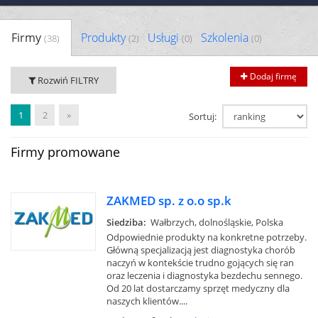
Firmy
Produkty
Usługi
Szkolenia
(38)
(2)
(0)
(0)
Dodaj firmę
Rozwiń FILTRY
1
2
»
Sortuj:
Firmy promowane
ZAKMED sp. z o.o sp.k
Siedziba:
Wałbrzych, dolnośląskie, Polska
Odpowiednie produkty na konkretne potrzeby.
Główną specjalizacją jest diagnostyka chorób
naczyń w kontekście trudno gojących się ran
oraz leczenia i diagnostyka bezdechu sennego.
Od 20 lat dostarczamy sprzęt medyczny dla
naszych klientów....