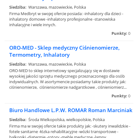
Siedziba:
Warszawa, mazowieckie, Polska
Firma Medbryt w swojej ofercie posiada: -inhalatory dla dzieci -
inhalatory domowe -inhalatory profesjonalne -stanowiska
inhalacyjne i wiele innych.
Punkty:
0
ORO-MED - Sklep medyczny Ciśnienomierze,
Termometry, Inhalatory
Siedziba:
Warszawa, mazowieckie, Polska
ORO-MED to sklep internetowy specjalizujący się w dostawie
wysokiej jakości sprzętu medycznego przeznaczonego dla osób
indywidualnych. W asortymencie posiadamy takie produkty jak:
ciśnienomierze, ciśnieniomierze nadgarstkowe , ciśnieniomierz...
Punkty:
0
Biuro Handlowe L.P.W. ROMAR Roman Marciniak
Siedziba:
Środa Wielkopolska, wielkopolskie, Polska
Firma ma w swojej ofercie takie produkty jak: -skutery inwalidzkie -
fotele sanitarne -łózka rehabilitacyjne -wózki transportowe -
balkoniki -diatermie -rotory -meble medyczne -lampy