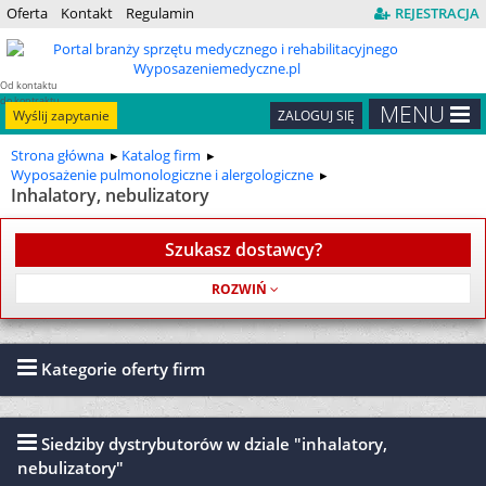
Oferta
Kontakt
Regulamin
REJESTRACJA
Od kontaktu
do kontraktu
MENU
Wyślij zapytanie
ZALOGUJ SIĘ
Strona główna
Katalog firm
Wyposażenie pulmonologiczne i alergologiczne
Inhalatory, nebulizatory
Szukasz dostawcy?
Usługa jest bezpłatna
Kategorie oferty firm
Siedziby dystrybutorów w dziale "inhalatory,
nebulizatory"