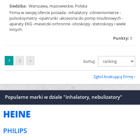
Siedziba:
Warszawa, mazowieckie, Polska
Firma w swojej ofercie posiada: -inhalatory -ciśnieniomierze -
pulsoksymetry -opatrunki -akcesoria do pomp insulinowych -
aparaty EKG -maseczki ochronne -otoskopy -stetoskopy i wiele
innych.
Punkty:
0
1
2
»
Sortuj:
Zgłoś brakującą firmę
Popularne marki w dziale "inhalatory, nebulizatory"
HEINE
PHILIPS