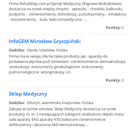
Firma RehaSklep.com.pl Sprzęt Medyczny Zbigniew Wołodkiewicz
dostarcza na rynek między innymi: - apteczki, - chodziki, balkoniki,
podpórki, - ciśnieniomierze, stetoskopy, pulsoksymetry, - inhalatory
- koncentratory, - kule, laski ortopedyczne, -...
Punkty:
0
InfoGEM Mirosław Gryszpiński
Siedziba:
Opole, lubelskie, Polska
Firma ma w swojej ofercie takie produkty jak: -aparaty do
podawania płynów pod ciśnieniem -ciśnieniomierze -dermatoskopy
-endoskopy -instrumenty ginekologiczne -instrumenty
pulmonologiczne -laryngoskopy i in.
Punkty:
0
Sklep Medyczny
Siedziba:
Olsztyn, warmińsko-mazurskie, Polska
Zakupy w rytmie zdrowia. Sklep Medyczny dostarcza na rynek
produkty m. in. z następujących kategorii: analizatory składu masu
ciała aparaty EKG aparaty KTG babycare ciśnieniomierze
defibrylatory i akcesoria AED dermatoskopy ...