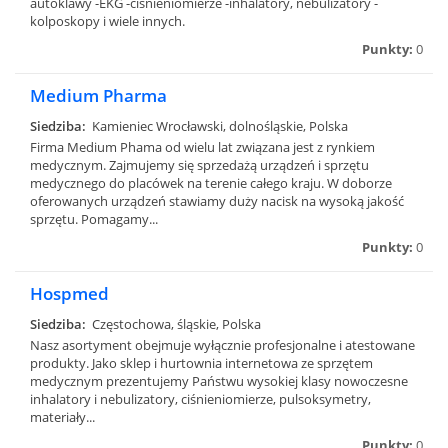
autoklawy -EKG -ciśnieniomierze -inhalatory, nebulizatory -
kolposkopy i wiele innych.
Punkty:
0
Medium Pharma
Siedziba:
Kamieniec Wrocławski, dolnośląskie, Polska
Firma Medium Phama od wielu lat związana jest z rynkiem
medycznym. Zajmujemy się sprzedażą urządzeń i sprzętu
medycznego do placówek na terenie całego kraju. W doborze
oferowanych urządzeń stawiamy duży nacisk na wysoką jakość
sprzętu. Pomagamy...
Punkty:
0
Hospmed
Siedziba:
Częstochowa, śląskie, Polska
Nasz asortyment obejmuje wyłącznie profesjonalne i atestowane
produkty. Jako sklep i hurtownia internetowa ze sprzętem
medycznym prezentujemy Państwu wysokiej klasy nowoczesne
inhalatory i nebulizatory, ciśnieniomierze, pulsoksymetry,
materiały...
Punkty:
0