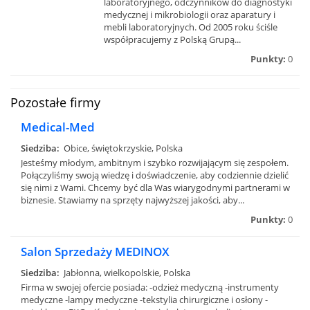
laboratoryjnego, odczynników do diagnostyki
medycznej i mikrobiologii oraz aparatury i
mebli laboratoryjnych. Od 2005 roku ściśle
współpracujemy z Polską Grupą...
Punkty:
0
Pozostałe firmy
Medical-Med
Siedziba:
Obice, świętokrzyskie, Polska
Jesteśmy młodym, ambitnym i szybko rozwijającym się zespołem.
Połączyliśmy swoją wiedzę i doświadczenie, aby codziennie dzielić
się nimi z Wami. Chcemy być dla Was wiarygodnymi partnerami w
biznesie. Stawiamy na sprzęty najwyższej jakości, aby...
Punkty:
0
Salon Sprzedaży MEDINOX
Siedziba:
Jabłonna, wielkopolskie, Polska
Firma w swojej ofercie posiada: -odzież medyczną -instrumenty
medyczne -lampy medyczne -tekstylia chirurgiczne i osłony -