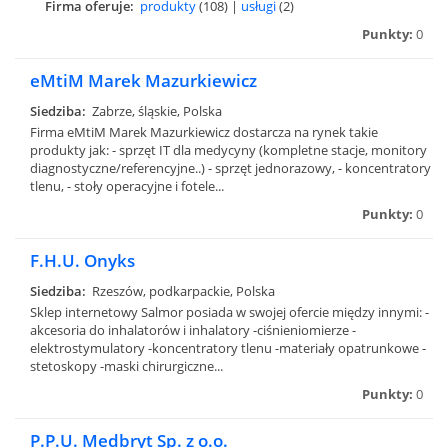
Firma oferuje:
produkty
(108) |
usługi
(2)
Punkty:
0
eMtiM Marek Mazurkiewicz
Siedziba:
Zabrze, śląskie, Polska
Firma eMtiM Marek Mazurkiewicz dostarcza na rynek takie
produkty jak: - sprzęt IT dla medycyny (kompletne stacje, monitory
diagnostyczne/referencyjne..) - sprzęt jednorazowy, - koncentratory
tlenu, - stoły operacyjne i fotele...
Punkty:
0
F.H.U. Onyks
Siedziba:
Rzeszów, podkarpackie, Polska
Sklep internetowy Salmor posiada w swojej ofercie między innymi: -
akcesoria do inhalatorów i inhalatory -ciśnieniomierze -
elektrostymulatory -koncentratory tlenu -materiały opatrunkowe -
stetoskopy -maski chirurgiczne...
Punkty:
0
P.P.U. Medbryt Sp. z o.o.