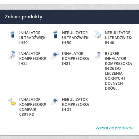
Zobacz produkty
INHALATOR
NEBULIZATOR
NEBULIZATOR
ULTRADŹWIĘKOWY
ULTRADŹWIĘKOWY
ULTRADŹWIĘKOW
IH50
IH 50
IH 40
INHALATOR
INHALATOR
BEURER
KOMPRESOROWY
KOMPRESOROWY
INHALATOR
IH25
IH21
KOMPRESOROWY
IH 26 DO
LECZENIA
GÓRNYCH I
DOLNYCH
DRÓG...
INHALATOR
NEBULIZATOR
KOMPRESOROWY
KOMPRESOROWY
COMPAIR
IH 21
C801 KD
Wszystkie produkty