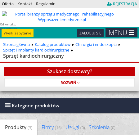
Oferta
Kontakt
Regulamin
REJESTRACJA
Od kontaktu
do kontraktu
MENU
Wyślij zapytanie
ZALOGUJ SIĘ
Strona główna
Katalog produktów
Chirurgia i endoskopia
Sprzęt i implanty kardiochirurgiczne
Sprzęt kardiochirurgiczny
Szukasz dostawcy?
Usługa jest bezpłatna
Kategorie produktów
Produkty
Firmy
Usługi
Szkolenia
(3)
(16)
(0)
(0)