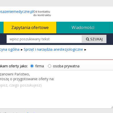
Od kontaktu
do kontraktu
Zapytania ofertowe
Wiadomości
SZUKAJ
ycyna ogólna
Sprzęt i narzędzia anestezjologiczne
kam oferty jako:
firma
osoba prywatna
opisz, czego poszukujesz)