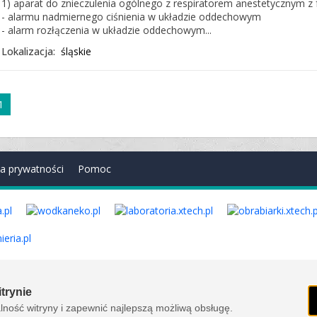
1) aparat do znieczulenia ogólnego z respiratorem anestetycznym z 
- alarmu nadmiernego ciśnienia w układzie oddechowym
- alarm rozłączenia w układzie oddechowym...
Lokalizacja:
śląskie
1
ka prywatności
Pomoc
. Wszelkie prawa zastrzeżone. Ver. 1.78.0.8114
trynie
ność witryny i zapewnić najlepszą możliwą obsługę.