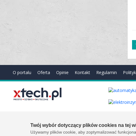
O portalu
Oferta
Opinie
Kontakt
Regulamin
Polity
Copyright © 2000-2026 by
xtech.pl
Serwisy branżowe Sp. z o.o
Created by:
it.xtech.pl - Software House dla MŚP
Twój wybór dotyczący plików cookies na tej wi
Używamy plików cookie, aby zoptymalizować funkcjonal