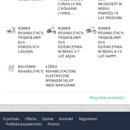
CORAILLE XXL
MŁODZIEŻY W
Z KÓŁKAMI
WIEKU
(150KG...
POWYŻEJ 14
LAT FREEDOM
ROWER
ROWER
ROWER
REHABILITACYJNY
REHABILITACYJNY
REHABILITACYJNY
TRÓJKOŁOWY
TRÓJKOŁOWY
TRÓJKOŁOWY
DLA
DLA
DLA
DOROSŁYCH
DZIEWCZYNEK
DZIEWCZYNEK
LAGOON
W WIEKU 3-7
W WIEKU 8-13
LAT AQUA
LAT HAPPY
BALKONIK
ŁÓŻKO
REHABILITACYJNY
REHABILITACYJNE
ELEKTRYCZNE
WYNAJEM SKLEP
IMED WARSZAWA
Wszystkie produkty
O portalu
Oferta
Opinie
Kontakt
Regulamin
Polityka prywatności
Pomoc