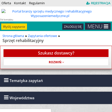
Oferta
Kontakt
Regulamin
REJESTRACJA
Od kontaktu
do kontraktu
MENU
Wyślij zapytanie
ZALOGUJ SIĘ
Strona główna
Zapytania ofertowe
Sprzęt rehabilitacyjny
Szukasz dostawcy?
Usługa jest bezpłatna
Tematyka zapytań
Województwa