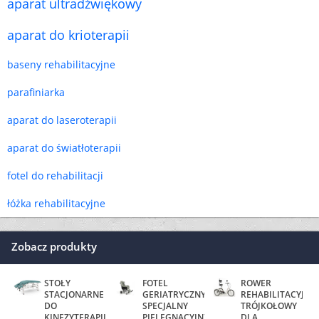
aparat ultradźwiękowy
aparat do krioterapii
baseny rehabilitacyjne
parafiniarka
aparat do laseroterapii
aparat do światłoterapii
fotel do rehabilitacji
łóżka rehabilitacyjne
Zobacz produkty
STOŁY
FOTEL
ROWER
STACJONARNE
GERIATRYCZNY
REHABILITACYJNY
DO
SPECJALNY
TRÓJKOŁOWY
KINEZYTERAPII
PIELĘGNACYJNY
DLA