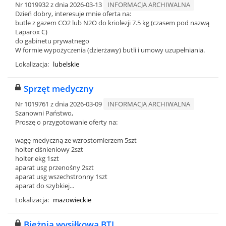
Nr 1019932 z dnia 2026-03-13
INFORMACJA ARCHIWALNA
Dzień dobry, interesuje mnie oferta na:
butle z gazem CO2 lub N2O do kriolezji 7.5 kg (czasem pod nazwą
Laparox C)
do gabinetu prywatnego
W formie wypożyczenia (dzierżawy) butli i umowy uzupełniania.
Lokalizacja:
lubelskie
Sprzęt medyczny
Nr 1019761 z dnia 2026-03-09
INFORMACJA ARCHIWALNA
Szanowni Państwo,
Proszę o przygotowanie oferty na:
wagę medyczną ze wzrostomierzem 5szt
holter ciśnieniowy 2szt
holter ekg 1szt
aparat usg przenośny 2szt
aparat usg wszechstronny 1szt
aparat do szybkiej...
Lokalizacja:
mazowieckie
Bieżnia wysiłkowa BTL